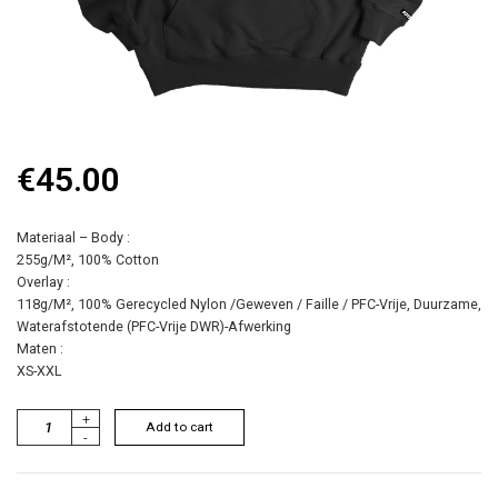
€
45.00
Materiaal – Body :
255g/M², 100% Cotton
Overlay :
118g/M², 100% Gerecycled Nylon /Geweven / Faille / PFC-Vrije, Duurzame,
Waterafstotende (PFC-Vrije DWR)-Afwerking
Maten :
XS-XXL
+
Add to cart
-